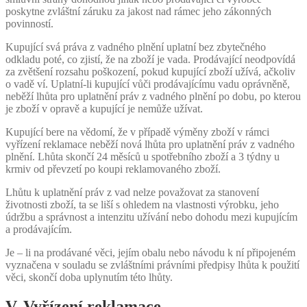
poskytne zvláštní záruku za jakost nad rámec jeho zákonných
povinností.
Kupující svá práva z vadného plnění uplatní bez zbytečného
odkladu poté, co zjistí, že na zboží je vada. Prodávající neodpovídá
za zvětšení rozsahu poškození, pokud kupující zboží užívá, ačkoliv
o vadě ví. Uplatní-li kupující vůči prodávajícímu vadu oprávněně,
neběží lhůta pro uplatnění práv z vadného plnění po dobu, po kterou
je zboží v opravě a kupující je nemůže užívat.
Kupující bere na vědomí, že v případě výměny zboží v rámci
vyřízení reklamace neběží nová lhůta pro uplatnění práv z vadného
plnění. Lhůta skončí 24 měsíců u spotřebního zboží a 3 týdny u
krmiv od převzetí po koupi reklamovaného zboží.
Lhůtu k uplatnění práv z vad nelze považovat za stanovení
životnosti zboží, ta se liší s ohledem na vlastnosti výrobku, jeho
údržbu a správnost a intenzitu užívání nebo dohodu mezi kupujícím
a prodávajícím.
Je – li na prodávané věci, jejím obalu nebo návodu k ní připojeném
vyznačena v souladu se zvláštními právními předpisy lhůta k použití
věci, skončí doba uplynutím této lhůty.
V. Vyřízení reklamace