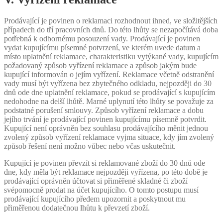
Prodávající je povinen o reklamaci rozhodnout ihned, ve složitějších
případech do tří pracovních dnů. Do této lhůty se nezapočítává doba
potřebná k odbornému posouzení vady. Prodávající je povinen
vydat kupujícímu písemné potvrzení, ve kterém uvede datum a
místo uplatnění reklamace, charakteristiku vytýkané vady, kupujícím
požadovaný způsob vyřízení reklamace a způsob jakým bude
kupující informován o jejím vyřízení. Reklamace včetně odstranění
vady musí být vyřízena bez zbytečného odkladu, nejpozději do 30
dnů ode dne uplatnění reklamace, pokud se prodávající s kupujícím
nedohodne na delší lhůtě. Marné uplynutí této lhůty se považuje za
podstatné porušení smlouvy. Způsob vyřízení reklamace a dobu
jejího trvání je prodávající povinen kupujícímu písemně potvrdit.
Kupující není oprávněn bez souhlasu prodávajícího měnit jednou
zvolený způsob vyřízení reklamace vyjma situace, kdy jím zvolený
způsob řešení není možno vůbec nebo včas uskutečnit.
Kupující je povinen převzít si reklamované zboží do 30 dnů ode
dne, kdy měla být reklamace nejpozději vyřízena, po této době je
prodávající oprávněn účtovat si přiměřené skladné či zboží
svépomocně prodat na účet kupujícího. O tomto postupu musí
prodávající kupujícího předem upozornit a poskytnout mu
přiměřenou dodatečnou lhůtu k převzetí zboží.