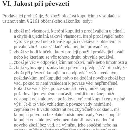
VI. Jakost při převzetí
Prodávající prohlašuje, že zboží předává kupujícímu v souladu s
ustanovením § 2161 občanského zákoníku, tedy:
zboží má vlastnosti, které si kupující s prodávajícím ujednali,
a chybí-li ujednání, takové vlastnosti, které prodávající nebo
výrobce popsal nebo které kupující očekával s ohledem na
povahu zboží a na základě reklamy jimi prováděné,
zboží se hodí k účelu, který pro její použití prodávající uvádí
nebo ke kterému se věc tohoto druhu obvykle používá,
zboží je věc v odpovídajícím množství, míře nebo hmotnosti a
zboží vyhovuje požadavkům právních předpisů.V případě, že
zboží při převzetí kupujícím neodpovídá výše uvedeným
požadavkům, má kupující právo na dodání nového zboží bez
vad, pokud to není vzhledem k povaze věci nepřiměřené.
Pokud se vada týká pouze součásti věci, může kupující
požadovat jen výměnu součásti; není-li to možné, může
odstoupit od smlouvy a požadovat vrácení kupní ceny v plné
výši. Je-li to však vzhledem k povaze vady neúměrné,
zejména lze-li vadu odstranit bez zbytečného odkladu, má
kupující právo na bezplatné odstranění vady.Neodstoupí-li
kupující od smlouvy nebo neuplatní-li právo na dodání
nového zboží bez vad, na výměnu jeho součásti nebo na