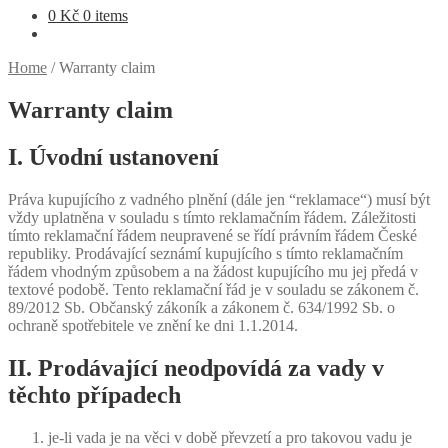
0
Kč
0 items
Home
/
Warranty claim
Warranty claim
I. Úvodní ustanovení
Práva kupujícího z vadného plnění (dále jen “reklamace“) musí být
vždy uplatněna v souladu s tímto reklamačním řádem. Záležitosti
tímto reklamační řádem neupravené se řídí právním řádem České
republiky. Prodávající seznámí kupujícího s tímto reklamačním
řádem vhodným způsobem a na žádost kupujícího mu jej předá v
textové podobě. Tento reklamační řád je v souladu se zákonem č.
89/2012 Sb. Občanský zákoník a zákonem č. 634/1992 Sb. o
ochraně spotřebitele ve znění ke dni 1.1.2014.
II. Prodávající neodpovídá za vady v
těchto případech
je-li vada je na věci v době převzetí a pro takovou vadu je