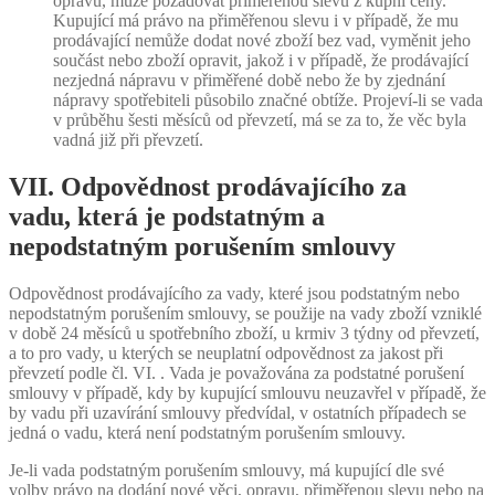
opravu, může požadovat přiměřenou slevu z kupní ceny.
Kupující má právo na přiměřenou slevu i v případě, že mu
prodávající nemůže dodat nové zboží bez vad, vyměnit jeho
součást nebo zboží opravit, jakož i v případě, že prodávající
nezjedná nápravu v přiměřené době nebo že by zjednání
nápravy spotřebiteli působilo značné obtíže. Projeví-li se vada
v průběhu šesti měsíců od převzetí, má se za to, že věc byla
vadná již při převzetí.
VII. Odpovědnost prodávajícího za
vadu, která je podstatným a
nepodstatným porušením smlouvy
Odpovědnost prodávajícího za vady, které jsou podstatným nebo
nepodstatným porušením smlouvy, se použije na vady zboží vzniklé
v době 24 měsíců u spotřebního zboží, u krmiv 3 týdny od převzetí,
a to pro vady, u kterých se neuplatní odpovědnost za jakost při
převzetí podle čl. VI. . Vada je považována za podstatné porušení
smlouvy v případě, kdy by kupující smlouvu neuzavřel v případě, že
by vadu při uzavírání smlouvy předvídal, v ostatních případech se
jedná o vadu, která není podstatným porušením smlouvy.
Je-li vada podstatným porušením smlouvy, má kupující dle své
volby právo na dodání nové věci, opravu, přiměřenou slevu nebo na