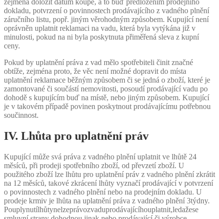
zejména doložit datum koupě, a to buď předložením prodejního
dokladu, potvrzení o povinnostech prodávajícího z vadného plnění
záručního listu, popř. jiným věrohodným způsobem. Kupující není
oprávněn uplatnit reklamaci na vadu, která byla vytýkána již v
minulosti, pokud na ni byla poskytnuta přiměřená sleva z kupní
ceny.
Pokud by uplatnění práva z vad mělo spotřebiteli činit značné
obtíže, zejména proto, že věc není možné dopravit do místa
uplatnění reklamace běžným způsobem či se jedná o zboží, které je
zamontované či součástí nemovitosti, posoudí prodávající vadu po
dohodě s kupujícím buď na místě, nebo jiným způsobem. Kupující
je v takovém případě povinen poskytnout prodávajícímu potřebnou
součinnost.
IV. Lhůta pro uplatnění práv
Kupující může svá práva z vadného plnění uplatnit ve lhůtě 24
měsíců, při prodeji spotřebního zboží, od převzetí zboží. U
použitého zboží lze lhůtu pro uplatnění práv z vadného plnění zkrátit
na 12 měsíců, takové zkrácení lhůty vyznačí prodávající v potvrzení
o povinnostech z vadného plnění nebo na prodejním dokladu. U
prodeje krmiv je lhůta na uplatnění práva z vadného plnění 3týdny.
Pouplynutílhůtynelzeprávozvaduprodávajícíhouplatnit,ledažese
smluvní strany dohodnou jinak nebo prodávající či výrobce