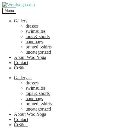
Skip
Skip
to
to
Menu
navigation
content
Gallery
dresses
swimsuites
tops & shorts
handbags
printed t-shirts
uncategorized
About WoolYoga
Contact
Čeština
Gallery
Expand
dresses
child
swimsuites
menu
tops & shorts
handbags
printed t-shirts
uncategorized
About WoolYoga
Contact
Čeština