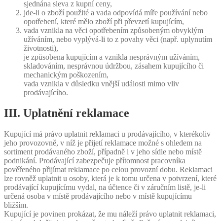
sjednána sleva z kupní ceny,
jde-li o zboží použité a vada odpovídá míře používání nebo
opotřebení, které mělo zboží při převzetí kupujícím,
vada vznikla na věci opotřebením způsobeným obvyklým
užíváním, nebo vyplývá-li to z povahy věci (např. uplynutím
životnosti),
je způsobena kupujícím a vznikla nesprávným užíváním,
skladováním, nesprávnou údržbou, zásahem kupujícího či
mechanickým poškozením,
vada vznikla v důsledku vnější události mimo vliv
prodávajícího.
III. Uplatnění reklamace
Kupující má právo uplatnit reklamaci u prodávajícího, v kterékoliv
jeho provozovně, v níž je přijetí reklamace možné s ohledem na
sortiment prodávaného zboží, případně i v jeho sídle nebo místě
podnikání. Prodávající zabezpečuje přítomnost pracovníka
pověřeného přijímat reklamace po celou provozní dobu. Reklamaci
lze rovněž uplatnit u osoby, která je k tomu určena v potvrzení, které
prodávající kupujícímu vydal, na účtence či v záručním listě, je-li
určená osoba v místě prodávajícího nebo v místě kupujícímu
bližším.
Kupující je povinen prokázat, že mu náleží právo uplatnit reklamaci,