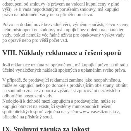
odstoupení od smlouvy (s právem na vrácení kupní ceny v plné
výši). Je-li vada nepodstatným porušením smlouvy, má kupující
právo na odstranění vady nebo přiměřenou slevu.
Právo na dodání nové bezvadné věci, výměnu součásti, slevu z ceny
nebo odstoupení od smlouvy má kupující bez ohledu na charakter
vady, pokud nemůže věc řádně užívat pro opakovaný výskyt vady
po opravě nebo pro větší počet vad.
VIII. Náklady reklamace a řešení sporů
Je-li reklamace uznána za oprávněnou, má kupující právo na úhradu
účelně vynaložených nákladů spojených s uplatněním svého práva.
V případě, že prodávající reklamaci zamítne jako neoprávněnou,
může se kupující, nebo po dohodě s prodávajícím obě strany, obrátit
na soudního znalce z oboru a vyžádat si zpracování nezávislého
odborného posouzení vady.
Nedojde-li k dohodě mezi kupujícím a prodávajícím, může se
kupující obracet na existující systémy mimosoudních řešení
spotřebitelských sporů zejména nasystém www.vasestiznosti.cz,
případně na příslušný soud.
IX. Smluvní záruka za jakost