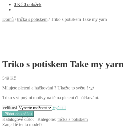
0
Kč
0 položek
Domů
/
trička s potiskem
/
Triko s potiskem Take my yarn
Triko s potiskem Take my yarn
549
Kč
Milujete pletení a háčkování ? Ukažte to světu ! 🙂
Triko s vtipnými motivy na téma pletení či háčkování.
velikost
Vyčistit
Triko
Přidat do košíku
s
Katalogové číslo:
-
Kategorie:
trička s potiskem
potiskem
Zaujal tě tento model?