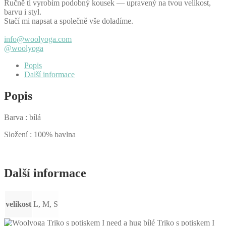
Take
Ručně ti vyrobím podobný kousek — upravený na tvou velikost,
my
barvu i styl.
yarn
Stačí mi napsat a společně vše doladíme.
množství
info@woolyoga.com
@woolyoga
Popis
Další informace
Popis
Barva : bílá
Složení : 100% bavlna
Další informace
velikost
L, M, S
Triko s potiskem I