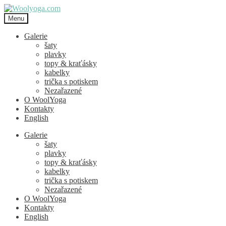
Přeskočit
Přejít
na
k
Menu
navigaci
obsahu
webu
Galerie
šaty
plavky
topy & kraťásky
kabelky
trička s potiskem
Nezařazené
O WoolYoga
Kontakty
English
Galerie
šaty
plavky
topy & kraťásky
kabelky
trička s potiskem
Nezařazené
O WoolYoga
Kontakty
English